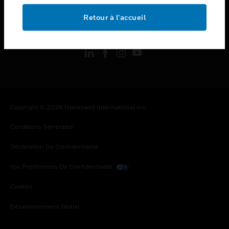
Retour à l’accueil
toggle view
SUIVEZ-NOUS
Copyright © 2026 Honeywell International Inc.
Conditions Générales
Déclaration De Confidentialité
Vos Préférences De Confidentialité
Cookies
Désabonnement Global