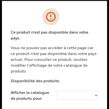
PRODUITS
toggle view
SOLUTIONS
Ce produit n'est pas disponible dans votre
pays.
toggle view
SECTEURS
Vous ne pouvez pas accéder à cette page car
toggle view
ce produit n’est pas disponible dans votre pays
ASSISTANCE
actuel. Pour consulter ce produit, veuillez
modifier l’affichage de votre catalogue de
toggle view
EMPLOIS
produits
toggle view
Disponibilité des produits:
SOCIÉTÉ
toggle view
Afficher le catalogue
NOUS CONTACTER
de produits pour:
toggle view
MENTIONS LÉGALES