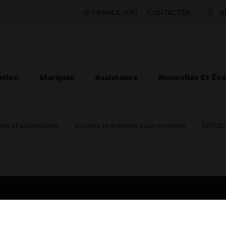
FRANCE (FR)
CONTACTER
S
ation
Marques
Assistance
Nouvelles Et Év
es et accessoires
Visserie et matériel pour enceinte
SP3303
TEURS
ASSISTANCE