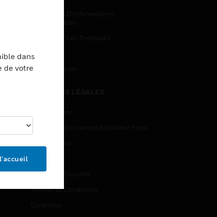
Demandes D’informations
Commerciales
Accès Pour Les Employés
Inscription
nible dans
e de votre
Désinscription
MENTIONS LÉGALES
Certifications
Contrats De Licence Utilisateur Final
Open Source
Brevets
l’accueil
Qualité Et Sécurité
Termes Et Conditions
Garanties