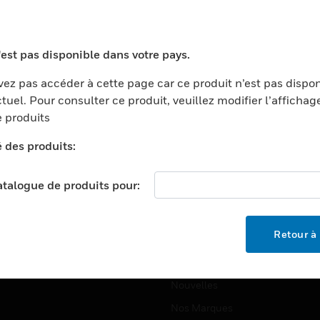
ports
Recherche De Partenaires
ments Commerciaux
Formation
'est pas disponible dans votre pays.
centers
Assistance Technique
ez pas accéder à cette page car ce produit n’est pas dispo
ation
Tutoriels De Sites Web
tuel. Pour consulter ce produit, veuillez modifier l’affichag
ernement Et Militaire
 produits
EMPLOIS
é
é des produits:
Emplois
ignement Supérieur
Recherche D'emploi
llerie/Restauration
catalogue de produits pour:
trie Et Fabrication
SOCIÉTÉ
ce Et Corrections
Retour à 
À Propos
e Au Détail
Événements
t Cities
Nouvelles
Nos Marques