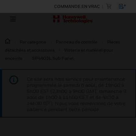
COMMANDE EN VRAC
Par catégorie
Panneau de contrôle
Pièces
détachées et accessoires
Visserie et matériel pour
enceinte
SP4403L Sub Panel
Ce site sera hors service pour maintenance
programmée le samedi 8 août, de 19h00 à
5h00 EST (23h00 à 9h00 GMT, dimanche 9
août de 1h00 à 11h00 CET et de 4h30 à
14h30 IST). Nous vous remercions de votre
patience pendant cette période.