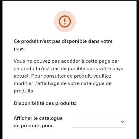
PRODUITS
toggle view
SOLUTIONS
Ce produit n'est pas disponible dans votre
pays.
toggle view
SECTEURS
Vous ne pouvez pas accéder à cette page car
toggle view
ce produit n’est pas disponible dans votre pays
ASSISTANCE
actuel. Pour consulter ce produit, veuillez
modifier l’affichage de votre catalogue de
toggle view
EMPLOIS
produits
toggle view
Disponibilité des produits:
SOCIÉTÉ
toggle view
Afficher le catalogue
NOUS CONTACTER
de produits pour:
toggle view
MENTIONS LÉGALES