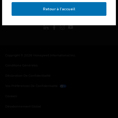
Retour à l’accueil
toggle view
SUIVEZ-NOUS
Copyright © 2026 Honeywell International Inc.
Conditions Générales
Déclaration De Confidentialité
Vos Préférences De Confidentialité
Cookies
Désabonnement Global