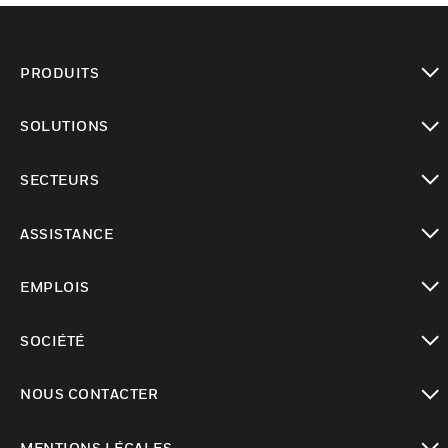
PRODUITS
toggle view
SOLUTIONS
toggle view
SECTEURS
toggle view
ASSISTANCE
toggle view
EMPLOIS
toggle view
SOCIÉTÉ
toggle view
NOUS CONTACTER
toggle view
MENTIONS LÉGALES