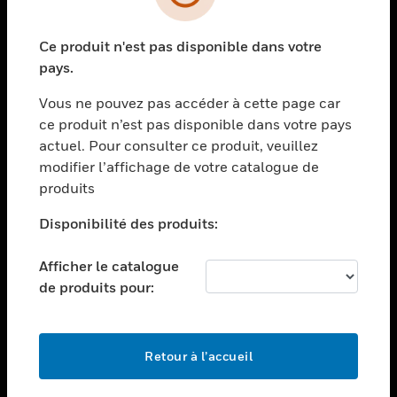
toggle view
SECTEURS
Ce produit n'est pas disponible dans votre
toggle view
ASSISTANCE
pays.
toggle view
Vous ne pouvez pas accéder à cette page car
EMPLOIS
ce produit n’est pas disponible dans votre pays
toggle view
actuel. Pour consulter ce produit, veuillez
SOCIÉTÉ
modifier l’affichage de votre catalogue de
produits
toggle view
NOUS CONTACTER
Disponibilité des produits:
toggle view
MENTIONS LÉGALES
Afficher le catalogue
toggle view
de produits pour:
SUIVEZ-NOUS
Retour à l’accueil