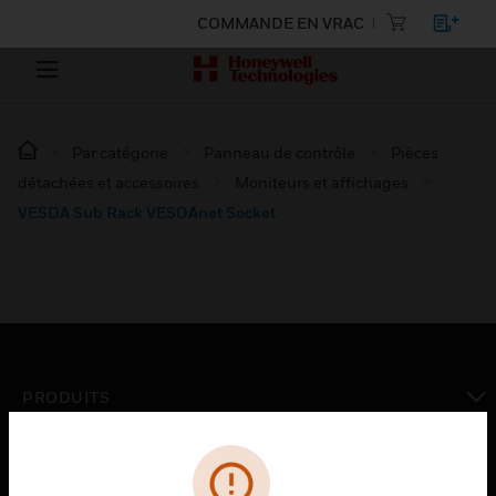
COMMANDE EN VRAC
Par catégorie
Panneau de contrôle
Pièces
détachées et accessoires
Moniteurs et affichages
VESDA Sub Rack VESDAnet Socket
PRODUITS
toggle view
SOLUTIONS