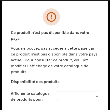
PRODUITS
toggle view
SOLUTIONS
Ce produit n'est pas disponible dans votre
pays.
toggle view
SECTEURS
Vous ne pouvez pas accéder à cette page car
toggle view
ce produit n’est pas disponible dans votre pays
ASSISTANCE
actuel. Pour consulter ce produit, veuillez
modifier l’affichage de votre catalogue de
toggle view
EMPLOIS
produits
toggle view
Disponibilité des produits:
SOCIÉTÉ
toggle view
Afficher le catalogue
NOUS CONTACTER
de produits pour:
toggle view
MENTIONS LÉGALES