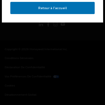
Retour à l’accueil
toggle view
SUIVEZ-NOUS
Copyright © 2026 Honeywell International Inc.
Conditions Générales
Déclaration De Confidentialité
Vos Préférences De Confidentialité
Cookies
Désabonnement Global