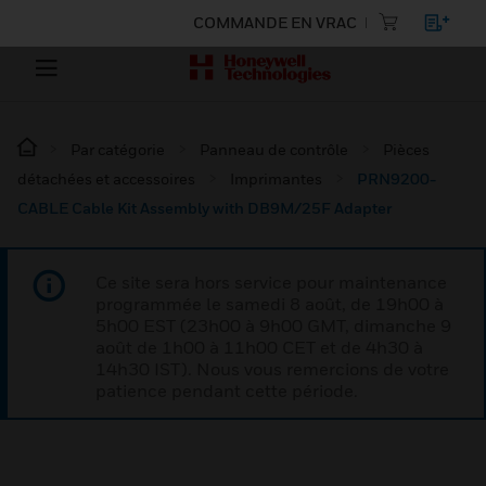
COMMANDE EN VRAC
Par catégorie
Panneau de contrôle
Pièces
détachées et accessoires
Imprimantes
PRN9200-
CABLE Cable Kit Assembly with DB9M/25F Adapter
Ce site sera hors service pour maintenance
programmée le samedi 8 août, de 19h00 à
5h00 EST (23h00 à 9h00 GMT, dimanche 9
août de 1h00 à 11h00 CET et de 4h30 à
14h30 IST). Nous vous remercions de votre
patience pendant cette période.