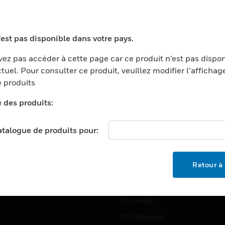
ports
Recherche De Partenaires
ments Commerciaux
Formation
'est pas disponible dans votre pays.
centers
Assistance Technique
ez pas accéder à cette page car ce produit n’est pas dispo
ation
Tutoriels De Sites Web
tuel. Pour consulter ce produit, veuillez modifier l’affichag
ernement Et Militaire
 produits
EMPLOIS
é
é des produits:
Emplois
ignement Supérieur
Recherche D'emploi
llerie/Restauration
catalogue de produits pour:
trie Et Fabrication
SOCIÉTÉ
ce Et Corrections
Retour à 
À Propos
e Au Détail
Événements
t Cities
Nouvelles
Nos Marques