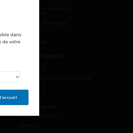
Demandes D’informations
Commerciales
Accès Pour Les Employés
Inscription
nible dans
e de votre
Désinscription
MENTIONS LÉGALES
Certifications
Contrats De Licence Utilisateur Final
Open Source
Brevets
l’accueil
Qualité Et Sécurité
Termes Et Conditions
Garanties