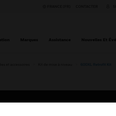
FRANCE (FR)
CONTACTER
S
ation
Marques
Assistance
Nouvelles Et Év
es et accessoires
Kit de mise à niveau
600XL Retrofit Kit
TEURS
ASSISTANCE