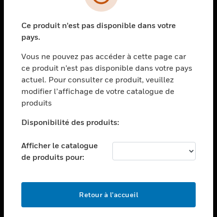
toggle view
SECTEURS
Ce produit n'est pas disponible dans votre
toggle view
ASSISTANCE
pays.
toggle view
Vous ne pouvez pas accéder à cette page car
EMPLOIS
ce produit n’est pas disponible dans votre pays
toggle view
actuel. Pour consulter ce produit, veuillez
SOCIÉTÉ
modifier l’affichage de votre catalogue de
produits
toggle view
NOUS CONTACTER
Disponibilité des produits:
toggle view
MENTIONS LÉGALES
Afficher le catalogue
toggle view
de produits pour:
SUIVEZ-NOUS
Retour à l’accueil