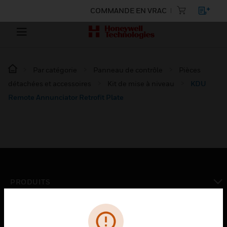
COMMANDE EN VRAC
Par catégorie
Panneau de contrôle
Pièces
détachées et accessoires
Kit de mise à niveau
KDU
Remote Annunciator Retrofit Plate
PRODUITS
toggle view
SOLUTIONS