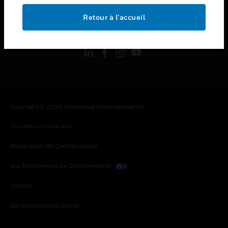
Retour à l’accueil
toggle view
SUIVEZ-NOUS
Copyright © 2026 Honeywell International Inc.
Conditions Générales
Déclaration De Confidentialité
Vos Préférences De Confidentialité
Cookies
Désabonnement Global