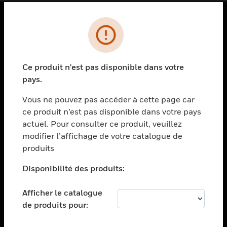
PRODUITS
toggle view
SOLUTIONS
Ce produit n'est pas disponible dans votre
pays.
toggle view
SECTEURS
Vous ne pouvez pas accéder à cette page car
toggle view
ce produit n’est pas disponible dans votre pays
ASSISTANCE
actuel. Pour consulter ce produit, veuillez
modifier l’affichage de votre catalogue de
toggle view
EMPLOIS
produits
toggle view
Disponibilité des produits:
SOCIÉTÉ
toggle view
Afficher le catalogue
NOUS CONTACTER
de produits pour:
toggle view
MENTIONS LÉGALES