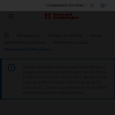
COMMANDE EN VRAC
Par catégorie
Panneau de contrôle
Pièces
détachées et accessoires
Kit de mise à niveau
Replacement Airflow Sensor
Ce site sera hors service pour maintenance
programmée le samedi 8 août, de 19h00 à
5h00 EST (23h00 à 9h00 GMT, dimanche 9
août de 1h00 à 11h00 CET et de 4h30 à
14h30 IST). Nous vous remercions de votre
patience pendant cette période.