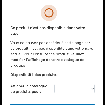
PRODUITS
toggle view
SOLUTIONS
Ce produit n'est pas disponible dans votre
toggle view
pays.
SECTEURS
Vous ne pouvez pas accéder à cette page car
toggle view
ASSISTANCE
ce produit n’est pas disponible dans votre pays
actuel. Pour consulter ce produit, veuillez
toggle view
modifier l’affichage de votre catalogue de
EMPLOIS
produits
toggle view
SOCIÉTÉ
Disponibilité des produits:
toggle view
NOUS CONTACTER
Afficher le catalogue
de produits pour:
toggle view
MENTIONS LÉGALES