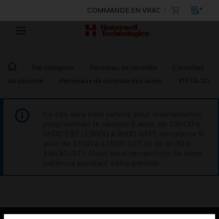
COMMANDE EN VRAC
Par catégorie
Panneau de contrôle
Contrôles
de sécurité
Panneaux de contrôle des accès
VISTA-20
Ce site sera hors service pour maintenance
programmée le samedi 8 août, de 19h00 à
5h00 EST (23h00 à 9h00 GMT, dimanche 9
août de 1h00 à 11h00 CET et de 4h30 à
14h30 IST). Nous vous remercions de votre
patience pendant cette période.