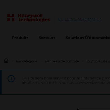
BUILDING AUTOMATION
Produits
Secteurs
Solutions D’Automatis
Par catégorie
Panneau de contrôle
Contrôles de s
Ce site sera hors service pour maintenance p
4h30 à 14h30 IST). Nous vous remercions de vo