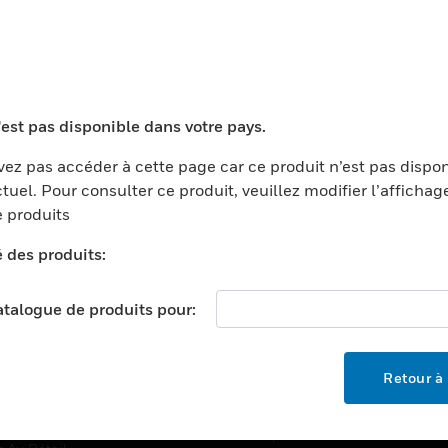
TEURS
ASSISTANCE
'est pas disponible dans votre pays.
ports
Recherche De Partenaires
ments Commerciaux
Formation
ez pas accéder à cette page car ce produit n’est pas dispo
tuel. Pour consulter ce produit, veuillez modifier l’affichag
centers
Assistance Technique
 produits
ation
Tutoriels De Sites Web
é des produits:
ernement Et Militaire
EMPLOIS
é
catalogue de produits pour:
Emplois
ignement Supérieur
Recherche D'emploi
llerie/Restauration
Retour à 
trie Et Fabrication
SOCIÉTÉ
ce Et Corrections
À Propos