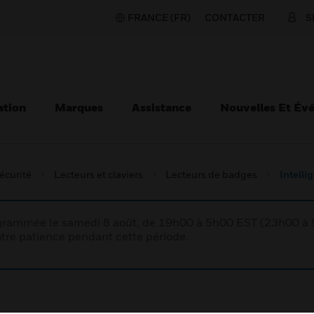
FRANCE (FR)
CONTACTER
S
ation
Marques
Assistance
Nouvelles Et Év
écurité
Lecteurs et claviers
Lecteurs de badges
Intelli
rogrammée le samedi 8 août, de 19h00 à 5h00 EST (23h00 
tre patience pendant cette période.