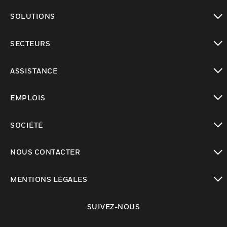
toggle view
SOLUTIONS
toggle view
SECTEURS
toggle view
ASSISTANCE
toggle view
EMPLOIS
toggle view
SOCIÉTÉ
toggle view
NOUS CONTACTER
toggle view
MENTIONS LÉGALES
toggle view
SUIVEZ-NOUS