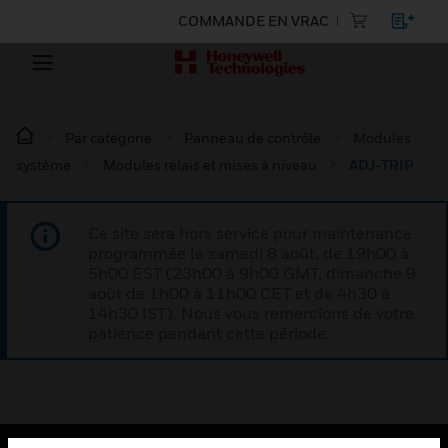
COMMANDE EN VRAC
Par catégorie
Panneau de contrôle
Modules
système
Modules relais et mises à niveau
ADJ-TRIP
Ce site sera hors service pour maintenance
programmée le samedi 8 août, de 19h00 à
5h00 EST (23h00 à 9h00 GMT, dimanche 9
août de 1h00 à 11h00 CET et de 4h30 à
14h30 IST). Nous vous remercions de votre
patience pendant cette période.