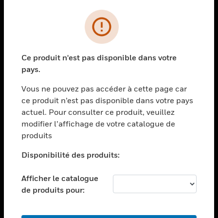
PRODUITS
toggle view
SOLUTIONS
Ce produit n'est pas disponible dans votre
toggle view
pays.
SECTEURS
Vous ne pouvez pas accéder à cette page car
toggle view
ASSISTANCE
ce produit n’est pas disponible dans votre pays
actuel. Pour consulter ce produit, veuillez
toggle view
modifier l’affichage de votre catalogue de
EMPLOIS
produits
toggle view
SOCIÉTÉ
Disponibilité des produits:
toggle view
NOUS CONTACTER
Afficher le catalogue
de produits pour:
toggle view
MENTIONS LÉGALES