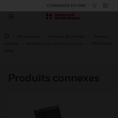
COMMANDE EN VRAC
Par catégorie
Panneau de contrôle
Modules
système
Modules relais et mises à niveau
RM4 Smart
Relay
Produits connexes