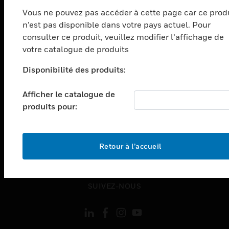
Vous ne pouvez pas accéder à cette page car ce prod
toggle view
SECTEURS
n’est pas disponible dans votre pays actuel. Pour
consulter ce produit, veuillez modifier l’affichage de
toggle view
votre catalogue de produits
ASSISTANCE
toggle view
Disponibilité des produits:
EMPLOIS
Afficher le catalogue de
toggle view
SOCIÉTÉ
produits pour:
toggle view
NOUS CONTACTER
Retour à l’accueil
toggle view
MENTIONS LÉGALES
toggle view
SUIVEZ-NOUS