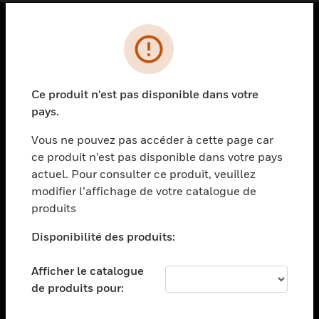
PRODUITS
toggle view
SOLUTIONS
Ce produit n'est pas disponible dans votre
pays.
toggle view
SECTEURS
Vous ne pouvez pas accéder à cette page car
toggle view
ce produit n’est pas disponible dans votre pays
ASSISTANCE
actuel. Pour consulter ce produit, veuillez
modifier l’affichage de votre catalogue de
toggle view
EMPLOIS
produits
toggle view
Disponibilité des produits:
SOCIÉTÉ
toggle view
Afficher le catalogue
NOUS CONTACTER
de produits pour:
toggle view
MENTIONS LÉGALES