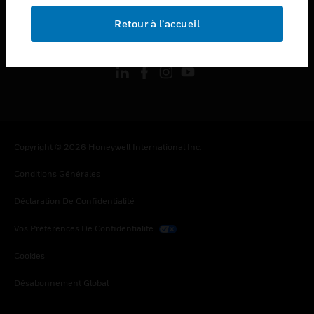
Retour à l’accueil
toggle view
SUIVEZ-NOUS
Copyright © 2026 Honeywell International Inc.
Conditions Générales
Déclaration De Confidentialité
Vos Préférences De Confidentialité
Cookies
Désabonnement Global