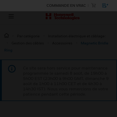
COMMANDE EN VRAC
Par catégorie
Installation électrique et câblage :
Gestion des câbles
Accessoires
Magnetic Bridle
Ring
Ce site sera hors service pour maintenance
programmée le samedi 8 août, de 19h00 à
5h00 EST (23h00 à 9h00 GMT, dimanche 9
août de 1h00 à 11h00 CET et de 4h30 à
14h30 IST). Nous vous remercions de votre
patience pendant cette période.