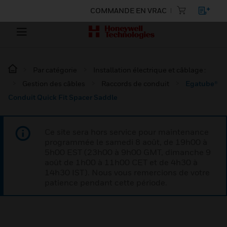
COMMANDE EN VRAC
Par catégorie
Installation électrique et câblage :
Gestion des câbles
Raccords de conduit
Egatube®
Conduit Quick Fit Spacer Saddle
Ce site sera hors service pour maintenance
programmée le samedi 8 août, de 19h00 à
5h00 EST (23h00 à 9h00 GMT, dimanche 9
août de 1h00 à 11h00 CET et de 4h30 à
14h30 IST). Nous vous remercions de votre
patience pendant cette période.