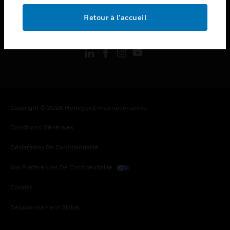
Retour à l’accueil
toggle view
SUIVEZ-NOUS
Copyright © 2026 Honeywell International Inc.
Conditions Générales
Déclaration De Confidentialité
Vos Préférences De Confidentialité
Cookies
Désabonnement Global