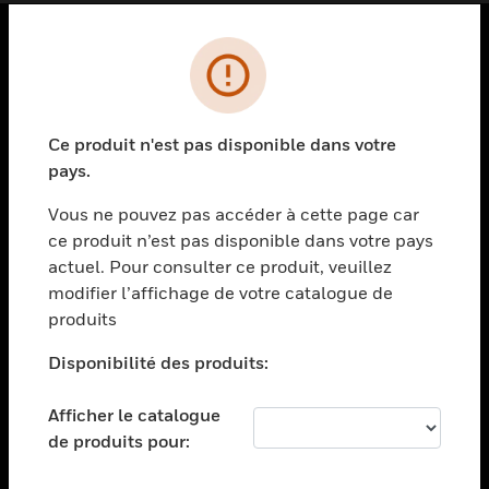
PRODUITS
toggle view
SOLUTIONS
Ce produit n'est pas disponible dans votre
pays.
toggle view
SECTEURS
Vous ne pouvez pas accéder à cette page car
toggle view
ce produit n’est pas disponible dans votre pays
ASSISTANCE
actuel. Pour consulter ce produit, veuillez
modifier l’affichage de votre catalogue de
toggle view
EMPLOIS
produits
toggle view
Disponibilité des produits:
SOCIÉTÉ
toggle view
Afficher le catalogue
NOUS CONTACTER
de produits pour:
toggle view
MENTIONS LÉGALES