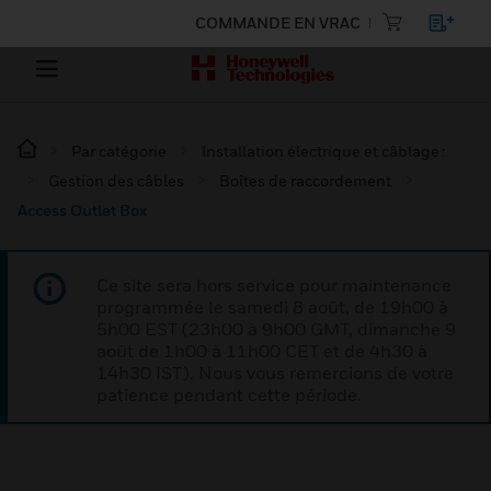
COMMANDE EN VRAC
Par catégorie
Installation électrique et câblage :
Gestion des câbles
Boîtes de raccordement
Access Outlet Box
Ce site sera hors service pour maintenance
programmée le samedi 8 août, de 19h00 à
5h00 EST (23h00 à 9h00 GMT, dimanche 9
août de 1h00 à 11h00 CET et de 4h30 à
14h30 IST). Nous vous remercions de votre
patience pendant cette période.