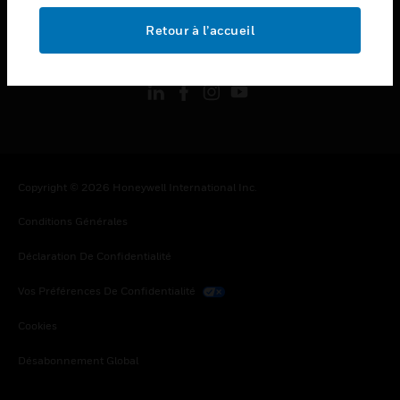
Retour à l’accueil
toggle view
SUIVEZ-NOUS
Copyright © 2026 Honeywell International Inc.
Conditions Générales
Déclaration De Confidentialité
Vos Préférences De Confidentialité
Cookies
Désabonnement Global