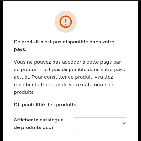
PRODUITS
toggle view
SOLUTIONS
Ce produit n'est pas disponible dans votre
pays.
toggle view
SECTEURS
Vous ne pouvez pas accéder à cette page car
toggle view
ce produit n’est pas disponible dans votre pays
ASSISTANCE
actuel. Pour consulter ce produit, veuillez
modifier l’affichage de votre catalogue de
toggle view
EMPLOIS
produits
toggle view
Disponibilité des produits:
SOCIÉTÉ
toggle view
Afficher le catalogue
NOUS CONTACTER
de produits pour:
toggle view
MENTIONS LÉGALES