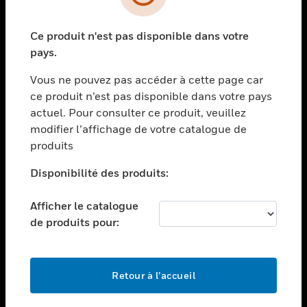
toggle view
SECTEURS
Ce produit n'est pas disponible dans votre
toggle view
ASSISTANCE
pays.
toggle view
Vous ne pouvez pas accéder à cette page car
EMPLOIS
ce produit n’est pas disponible dans votre pays
toggle view
actuel. Pour consulter ce produit, veuillez
SOCIÉTÉ
modifier l’affichage de votre catalogue de
produits
toggle view
NOUS CONTACTER
Disponibilité des produits:
toggle view
MENTIONS LÉGALES
Afficher le catalogue
toggle view
de produits pour:
SUIVEZ-NOUS
Retour à l’accueil