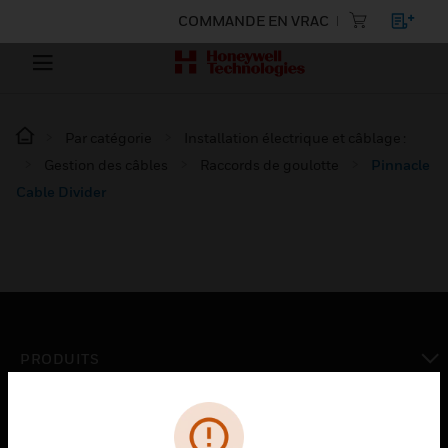
COMMANDE EN VRAC
Par catégorie
Installation électrique et câblage :
Gestion des câbles
Raccords de goulotte
Pinnacle
Cable Divider
PRODUITS
toggle view
SOLUTIONS