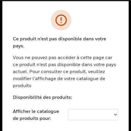
PRODUITS
toggle view
SOLUTIONS
Ce produit n'est pas disponible dans votre
pays.
toggle view
SECTEURS
Vous ne pouvez pas accéder à cette page car
toggle view
ce produit n’est pas disponible dans votre pays
ASSISTANCE
actuel. Pour consulter ce produit, veuillez
modifier l’affichage de votre catalogue de
toggle view
EMPLOIS
produits
toggle view
Disponibilité des produits:
SOCIÉTÉ
toggle view
Afficher le catalogue
NOUS CONTACTER
de produits pour:
toggle view
MENTIONS LÉGALES