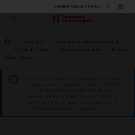
COMMANDE EN VRAC
Par catégorie
Installation électrique et câblage :
Gestion des câbles
Raccords de goulotte
Premier
Cable Divider
Ce site sera hors service pour maintenance
programmée le samedi 8 août, de 19h00 à
5h00 EST (23h00 à 9h00 GMT, dimanche 9
août de 1h00 à 11h00 CET et de 4h30 à
14h30 IST). Nous vous remercions de votre
patience pendant cette période.