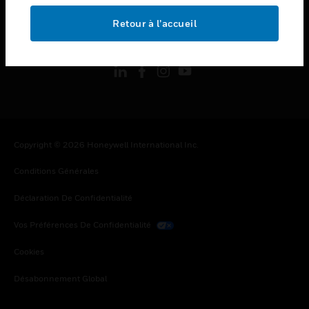
Retour à l’accueil
toggle view
SUIVEZ-NOUS
Copyright © 2026 Honeywell International Inc.
Conditions Générales
Déclaration De Confidentialité
Vos Préférences De Confidentialité
Cookies
Désabonnement Global