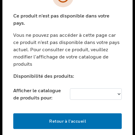
toggle view
SECTEURS
Ce produit n'est pas disponible dans votre
toggle view
ASSISTANCE
pays.
toggle view
Vous ne pouvez pas accéder à cette page car
EMPLOIS
ce produit n’est pas disponible dans votre pays
toggle view
actuel. Pour consulter ce produit, veuillez
SOCIÉTÉ
modifier l’affichage de votre catalogue de
produits
toggle view
NOUS CONTACTER
Disponibilité des produits:
toggle view
MENTIONS LÉGALES
Afficher le catalogue
toggle view
de produits pour:
SUIVEZ-NOUS
Retour à l’accueil