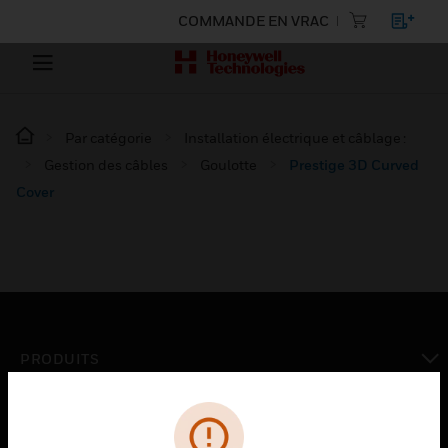
COMMANDE EN VRAC
Par catégorie
Installation électrique et câblage :
Gestion des câbles
Goulotte
Prestige 3D Curved
Cover
PRODUITS
toggle view
SOLUTIONS