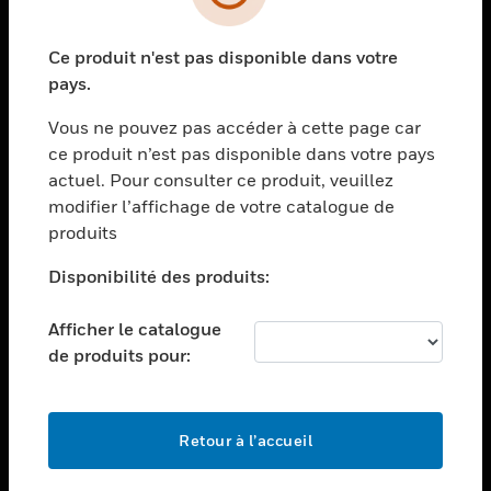
toggle view
SECTEURS
Ce produit n'est pas disponible dans votre
toggle view
ASSISTANCE
pays.
toggle view
Vous ne pouvez pas accéder à cette page car
EMPLOIS
ce produit n’est pas disponible dans votre pays
toggle view
actuel. Pour consulter ce produit, veuillez
SOCIÉTÉ
modifier l’affichage de votre catalogue de
produits
toggle view
NOUS CONTACTER
Disponibilité des produits:
toggle view
MENTIONS LÉGALES
Afficher le catalogue
toggle view
de produits pour:
SUIVEZ-NOUS
Retour à l’accueil