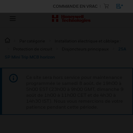
COMMANDE EN VRAC
Par catégorie
Installation électrique et câblage :
Protection de circuit
Disjoncteurs principaux
25A
SP Mini Trip MCB horizon
Ce site sera hors service pour maintenance
programmée le samedi 8 août, de 19h00 à
5h00 EST (23h00 à 9h00 GMT, dimanche 9
août de 1h00 à 11h00 CET et de 4h30 à
14h30 IST). Nous vous remercions de votre
patience pendant cette période.