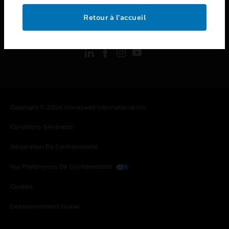
Retour à l’accueil
toggle view
SUIVEZ-NOUS
Copyright © 2026 Honeywell International Inc.
Conditions Générales
Déclaration De Confidentialité
Vos Préférences De Confidentialité
Cookies
Désabonnement Global