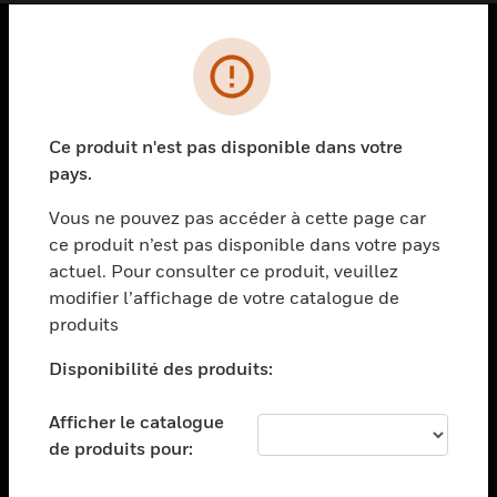
PRODUITS
toggle view
SOLUTIONS
Ce produit n'est pas disponible dans votre
pays.
toggle view
SECTEURS
Vous ne pouvez pas accéder à cette page car
toggle view
ce produit n’est pas disponible dans votre pays
ASSISTANCE
actuel. Pour consulter ce produit, veuillez
modifier l’affichage de votre catalogue de
toggle view
EMPLOIS
produits
toggle view
Disponibilité des produits:
SOCIÉTÉ
toggle view
Afficher le catalogue
NOUS CONTACTER
de produits pour:
toggle view
MENTIONS LÉGALES