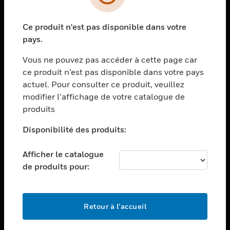
toggle view
SECTEURS
Ce produit n'est pas disponible dans votre
toggle view
ASSISTANCE
pays.
toggle view
Vous ne pouvez pas accéder à cette page car
EMPLOIS
ce produit n’est pas disponible dans votre pays
toggle view
actuel. Pour consulter ce produit, veuillez
SOCIÉTÉ
modifier l’affichage de votre catalogue de
produits
toggle view
NOUS CONTACTER
Disponibilité des produits:
toggle view
MENTIONS LÉGALES
Afficher le catalogue
toggle view
de produits pour:
SUIVEZ-NOUS
Retour à l’accueil