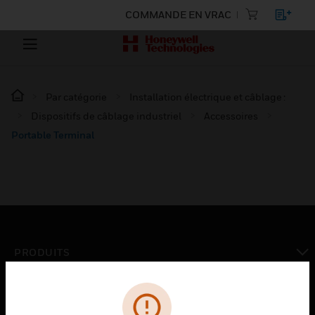
COMMANDE EN VRAC
Par catégorie
Installation électrique et câblage :
Dispositifs de câblage industriel
Accessoires
Portable Terminal
PRODUITS
toggle view
SOLUTIONS