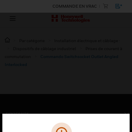
COMMANDE EN VRAC
Par catégorie
Installation électrique et câblage :
Dispositifs de câblage industriel
Prises de courant à
commutation
Commando Switchsocket Outlet Angled
Interlocked
PRODUITS
toggle view
SOLUTIONS