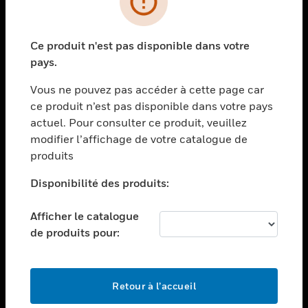
toggle view
SECTEURS
Ce produit n'est pas disponible dans votre
toggle view
pays.
ASSISTANCE
Vous ne pouvez pas accéder à cette page car
toggle view
EMPLOIS
ce produit n’est pas disponible dans votre pays
actuel. Pour consulter ce produit, veuillez
toggle view
modifier l’affichage de votre catalogue de
SOCIÉTÉ
produits
toggle view
NOUS CONTACTER
Disponibilité des produits:
toggle view
Afficher le catalogue
MENTIONS LÉGALES
de produits pour:
toggle view
SUIVEZ-NOUS
Retour à l’accueil