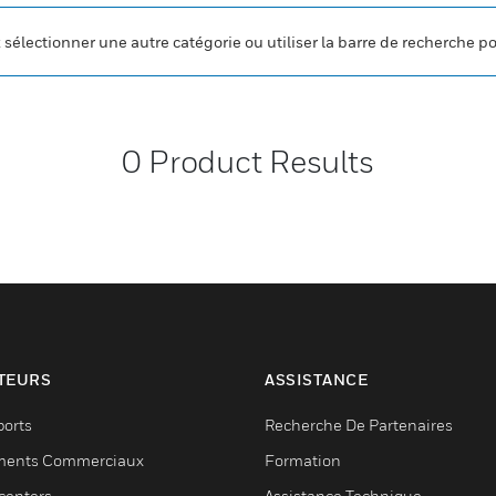
z sélectionner une autre catégorie ou utiliser la barre de recherche p
0
Product Results
TEURS
ASSISTANCE
ports
Recherche De Partenaires
ments Commerciaux
Formation
centers
Assistance Technique