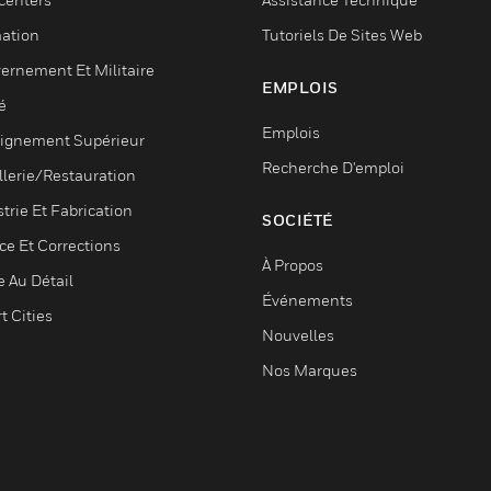
ation
Tutoriels De Sites Web
ernement Et Militaire
EMPLOIS
é
Emplois
ignement Supérieur
Recherche D'emploi
llerie/Restauration
trie Et Fabrication
SOCIÉTÉ
ce Et Corrections
À Propos
e Au Détail
Événements
t Cities
Nouvelles
Nos Marques