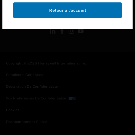
Retour à l’accueil
toggle view
SUIVEZ-NOUS
Copyright © 2026 Honeywell International Inc.
Conditions Générales
Déclaration De Confidentialité
Vos Préférences De Confidentialité
Cookies
Désabonnement Global