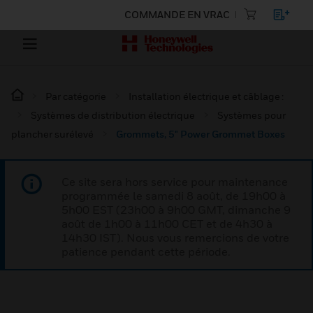
COMMANDE EN VRAC
Par catégorie
Installation électrique et câblage :
Systèmes de distribution électrique
Systèmes pour
plancher surélevé
Grommets, 5" Power Grommet Boxes
Ce site sera hors service pour maintenance
programmée le samedi 8 août, de 19h00 à
5h00 EST (23h00 à 9h00 GMT, dimanche 9
août de 1h00 à 11h00 CET et de 4h30 à
14h30 IST). Nous vous remercions de votre
patience pendant cette période.