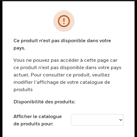
PRODUITS
toggle view
SOLUTIONS
Ce produit n'est pas disponible dans votre
pays.
toggle view
SECTEURS
Vous ne pouvez pas accéder à cette page car
toggle view
ce produit n’est pas disponible dans votre pays
ASSISTANCE
actuel. Pour consulter ce produit, veuillez
modifier l’affichage de votre catalogue de
toggle view
EMPLOIS
produits
toggle view
Disponibilité des produits:
SOCIÉTÉ
toggle view
Afficher le catalogue
NOUS CONTACTER
de produits pour:
toggle view
MENTIONS LÉGALES