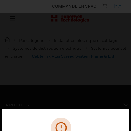
COMMANDE EN VRAC
Par catégorie
Installation électrique et câblage :
Systèmes de distribution électrique
Systèmes pour sol
en chape
Cablelink Plus Screed System Frame & Lid
PRODUITS
toggle view
SOLUTIONS