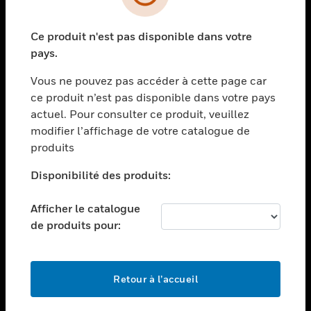
toggle view
SECTEURS
Ce produit n'est pas disponible dans votre
toggle view
ASSISTANCE
pays.
toggle view
Vous ne pouvez pas accéder à cette page car
EMPLOIS
ce produit n’est pas disponible dans votre pays
toggle view
actuel. Pour consulter ce produit, veuillez
SOCIÉTÉ
modifier l’affichage de votre catalogue de
produits
toggle view
NOUS CONTACTER
Disponibilité des produits:
toggle view
MENTIONS LÉGALES
Afficher le catalogue
toggle view
de produits pour:
SUIVEZ-NOUS
Retour à l’accueil