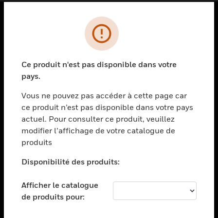
PRODUITS
toggle view
SOLUTIONS
Ce produit n'est pas disponible dans votre
pays.
toggle view
SECTEURS
Vous ne pouvez pas accéder à cette page car
toggle view
ce produit n’est pas disponible dans votre pays
ASSISTANCE
actuel. Pour consulter ce produit, veuillez
modifier l’affichage de votre catalogue de
toggle view
EMPLOIS
produits
toggle view
Disponibilité des produits:
SOCIÉTÉ
toggle view
Afficher le catalogue
NOUS CONTACTER
de produits pour:
toggle view
MENTIONS LÉGALES