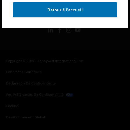
Retour à l’accueil
toggle view
SUIVEZ-NOUS
Copyright © 2026 Honeywell International Inc.
Conditions Générales
Déclaration De Confidentialité
Vos Préférences De Confidentialité
Cookies
Désabonnement Global