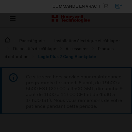
COMMANDE EN VRAC
Par catégorie
Installation électrique et câblage :
Dispositifs de câblage
Accessoires
Plaques
d’obturation
Logic Plus 2 Gang Blankplate
Ce site sera hors service pour maintenance
programmée le samedi 8 août, de 19h00 à
5h00 EST (23h00 à 9h00 GMT, dimanche 9
août de 1h00 à 11h00 CET et de 4h30 à
14h30 IST). Nous vous remercions de votre
patience pendant cette période.