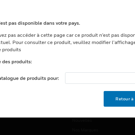
ports
Recherche De Partenaires
ments Commerciaux
Formation
'est pas disponible dans votre pays.
centers
Assistance Technique
ez pas accéder à cette page car ce produit n’est pas dispo
ation
Tutoriels De Sites Web
tuel. Pour consulter ce produit, veuillez modifier l’affichag
ernement Et Militaire
 produits
EMPLOIS
é
é des produits:
Emplois
ignement Supérieur
Recherche D'emploi
llerie/Restauration
catalogue de produits pour:
trie Et Fabrication
SOCIÉTÉ
ce Et Corrections
Retour à 
À Propos
e Au Détail
Événements
t Cities
Nouvelles
Nos Marques