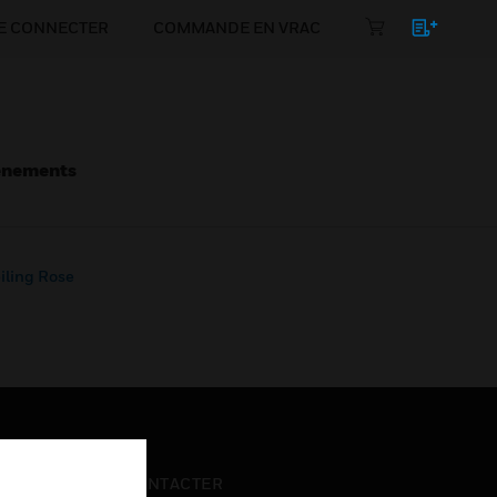
E CONNECTER
COMMANDE EN VRAC
énements
iling Rose
NOUS CONTACTER