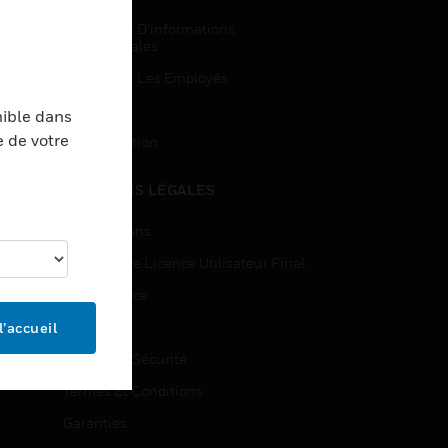
Demandes D’informations
Commerciales
Accès Pour Les Employés
Inscription
nible dans
e de votre
Désinscription
MENTIONS LÉGALES
Certifications
Contrats De Licence Utilisateur Final
Open Source
Brevets
l’accueil
Qualité Et Sécurité
Termes Et Conditions
Garanties