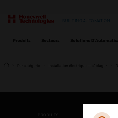
BUILDING AUTOMATION
Produits
Secteurs
Solutions D’Automatis
Par catégorie
Installation électrique et câblage :
D
PRODUITS
SEC