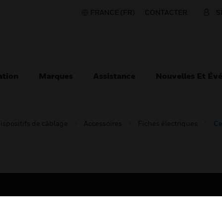
FRANCE (FR)
CONTACTER
S
ation
Marques
Assistance
Nouvelles Et Év
ispositifs de câblage
Accessoires
Fiches électriques
Ce
TEURS
ASSISTANCE