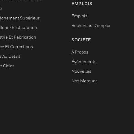
EMPLOIS
é
Emplois
ignement Supérieur
Recherche D'emploi
llerie/Restauration
trie Et Fabrication
SOCIÉTÉ
ce Et Corrections
À Propos
e Au Détail
Événements
t Cities
Nouvelles
Nos Marques