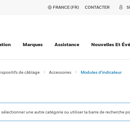
FRANCE (FR)
CONTACTER
S
ation
Marques
Assistance
Nouvelles Et Év
ispositifs de câblage
Accessoires
Modules d’indicateur
z sélectionner une autre catégorie ou utiliser la barre de recherche p