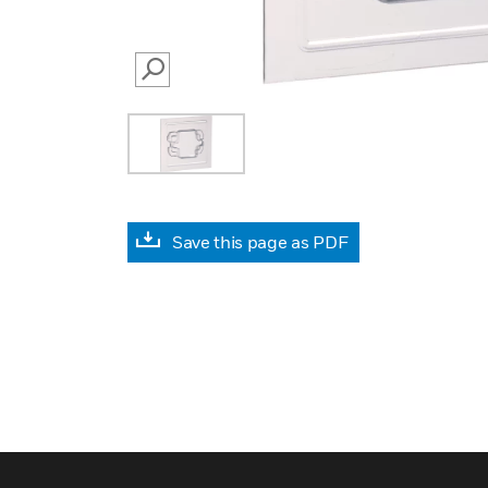
SEARCH
Save this page as PDF