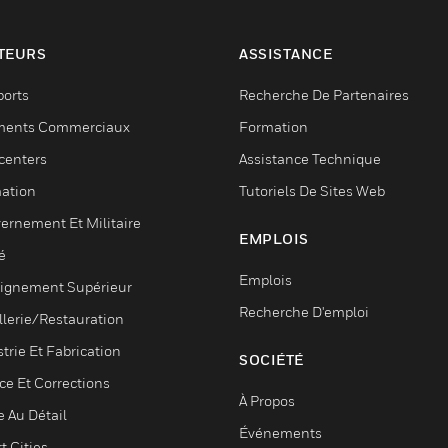
TEURS
ASSISTANCE
ports
Recherche De Partenaires
ments Commerciaux
Formation
centers
Assistance Technique
ation
Tutoriels De Sites Web
ernement Et Militaire
EMPLOIS
é
Emplois
ignement Supérieur
Recherche D'emploi
llerie/Restauration
trie Et Fabrication
SOCIÉTÉ
ce Et Corrections
À Propos
e Au Détail
Événements
t Cities