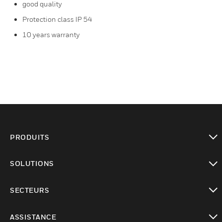
good quality
Protection class IP 54
10 years warranty
PRODUITS
toggle view
SOLUTIONS
toggle view
SECTEURS
toggle view
ASSISTANCE