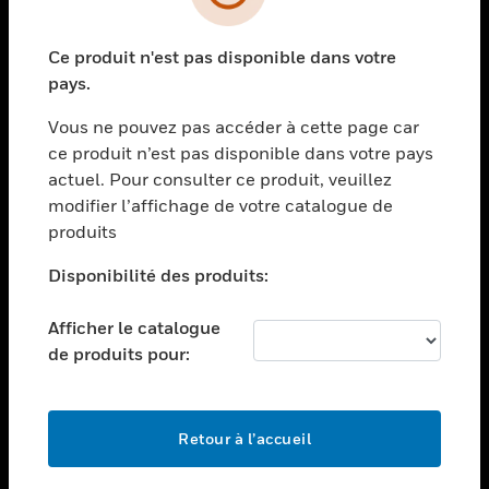
toggle view
SECTEURS
Ce produit n'est pas disponible dans votre
toggle view
ASSISTANCE
pays.
toggle view
Vous ne pouvez pas accéder à cette page car
EMPLOIS
ce produit n’est pas disponible dans votre pays
toggle view
actuel. Pour consulter ce produit, veuillez
SOCIÉTÉ
modifier l’affichage de votre catalogue de
produits
toggle view
NOUS CONTACTER
Disponibilité des produits:
toggle view
MENTIONS LÉGALES
Afficher le catalogue
toggle view
de produits pour:
SUIVEZ-NOUS
Retour à l’accueil