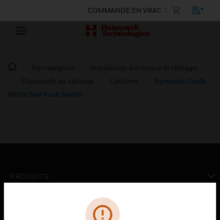
COMMANDE EN VRAC
Par catégorie
Installation électrique et câblage :
Dispositifs de câblage
Carillons
Synthetic Chalk
White Bell Push Switch
PRODUITS
toggle view
SOLUTIONS