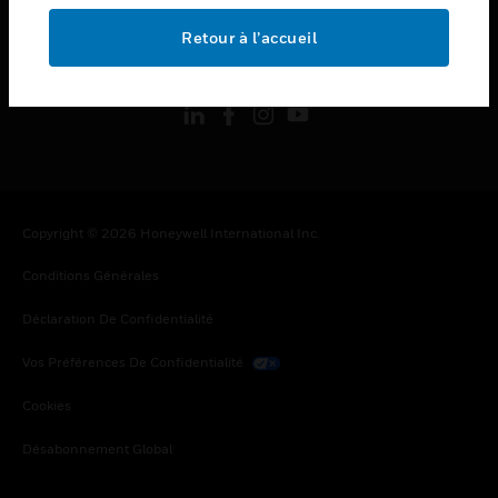
Retour à l’accueil
toggle view
SUIVEZ-NOUS
Copyright © 2026 Honeywell International Inc.
Conditions Générales
Déclaration De Confidentialité
Vos Préférences De Confidentialité
Cookies
Désabonnement Global