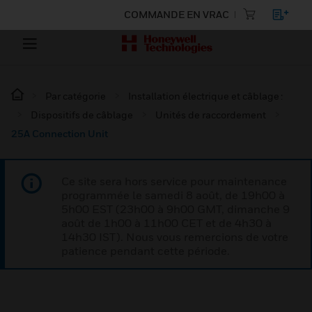
COMMANDE EN VRAC
Par catégorie
Installation électrique et câblage :
Dispositifs de câblage
Unités de raccordement
25A Connection Unit
Ce site sera hors service pour maintenance
programmée le samedi 8 août, de 19h00 à
5h00 EST (23h00 à 9h00 GMT, dimanche 9
août de 1h00 à 11h00 CET et de 4h30 à
14h30 IST). Nous vous remercions de votre
patience pendant cette période.