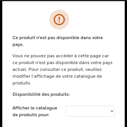
PRODUITS
toggle view
SOLUTIONS
Ce produit n'est pas disponible dans votre
pays.
toggle view
SECTEURS
Vous ne pouvez pas accéder à cette page car
toggle view
ce produit n’est pas disponible dans votre pays
ASSISTANCE
actuel. Pour consulter ce produit, veuillez
modifier l’affichage de votre catalogue de
toggle view
EMPLOIS
produits
toggle view
Disponibilité des produits:
SOCIÉTÉ
toggle view
Afficher le catalogue
NOUS CONTACTER
de produits pour:
toggle view
MENTIONS LÉGALES