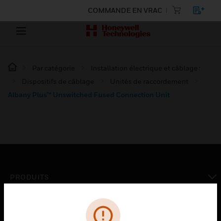
COMMANDE EN VRAC
Par catégorie
Installation électrique et câblage :
Dispositifs de câblage
Unités de raccordement
Albany Plus™ Unswitched Fused Connection Unit
PRODUITS
toggle view
SOLUTIONS