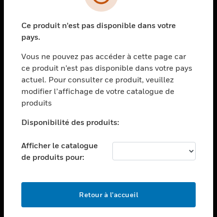
toggle view
SECTEURS
Ce produit n'est pas disponible dans votre
toggle view
ASSISTANCE
pays.
toggle view
Vous ne pouvez pas accéder à cette page car
EMPLOIS
ce produit n’est pas disponible dans votre pays
toggle view
actuel. Pour consulter ce produit, veuillez
SOCIÉTÉ
modifier l’affichage de votre catalogue de
produits
toggle view
NOUS CONTACTER
Disponibilité des produits:
toggle view
MENTIONS LÉGALES
Afficher le catalogue
toggle view
de produits pour:
SUIVEZ-NOUS
Retour à l’accueil