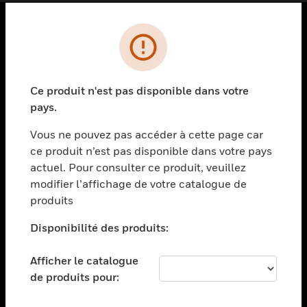
PRODUITS
toggle view
SOLUTIONS
Ce produit n'est pas disponible dans votre
pays.
toggle view
SECTEURS
Vous ne pouvez pas accéder à cette page car
toggle view
ce produit n’est pas disponible dans votre pays
ASSISTANCE
actuel. Pour consulter ce produit, veuillez
modifier l’affichage de votre catalogue de
toggle view
EMPLOIS
produits
toggle view
Disponibilité des produits:
SOCIÉTÉ
toggle view
Afficher le catalogue
NOUS CONTACTER
de produits pour:
toggle view
MENTIONS LÉGALES