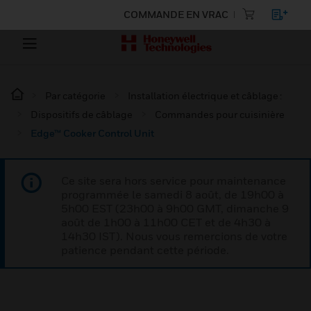
COMMANDE EN VRAC
Par catégorie
Installation électrique et câblage :
Dispositifs de câblage
Commandes pour cuisinière
Edge™ Cooker Control Unit
Ce site sera hors service pour maintenance
programmée le samedi 8 août, de 19h00 à
5h00 EST (23h00 à 9h00 GMT, dimanche 9
août de 1h00 à 11h00 CET et de 4h30 à
14h30 IST). Nous vous remercions de votre
patience pendant cette période.