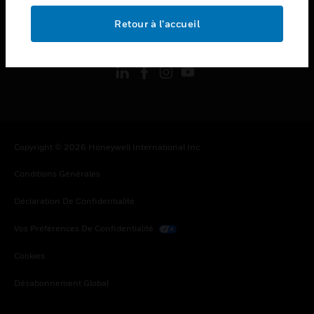
Retour à l’accueil
toggle view
SUIVEZ-NOUS
Copyright © 2026 Honeywell International Inc.
Conditions Générales
Déclaration De Confidentialité
Vos Préférences De Confidentialité
Cookies
Désabonnement Global