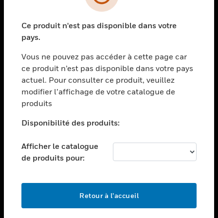
toggle view
SECTEURS
Ce produit n'est pas disponible dans votre
toggle view
ASSISTANCE
pays.
toggle view
Vous ne pouvez pas accéder à cette page car
EMPLOIS
ce produit n’est pas disponible dans votre pays
toggle view
actuel. Pour consulter ce produit, veuillez
SOCIÉTÉ
modifier l’affichage de votre catalogue de
produits
toggle view
NOUS CONTACTER
Disponibilité des produits:
toggle view
MENTIONS LÉGALES
Afficher le catalogue
toggle view
de produits pour:
SUIVEZ-NOUS
Retour à l’accueil