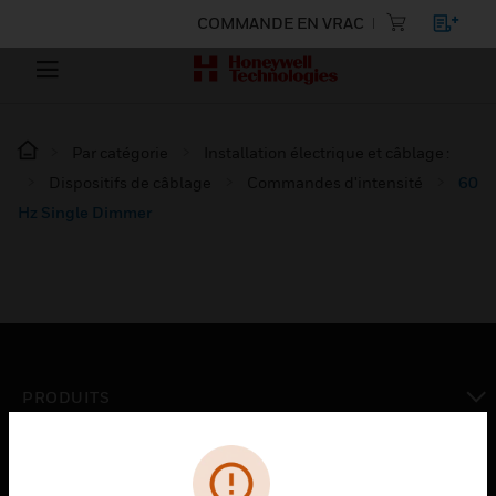
COMMANDE EN VRAC
Par catégorie
Installation électrique et câblage :
Dispositifs de câblage
Commandes d'intensité
60
Hz Single Dimmer
PRODUITS
toggle view
SOLUTIONS