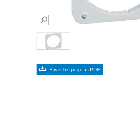
SEARCH
Save this page as PDF