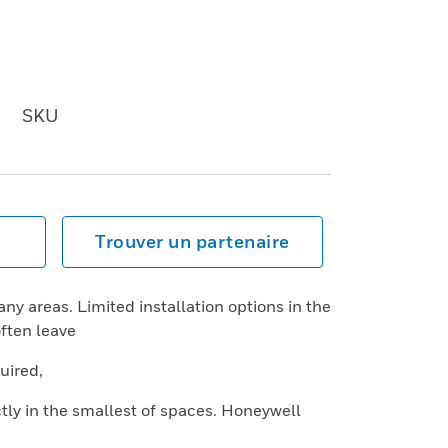
SKU
Trouver un partenaire
y areas. Limited installation options in the
often leave
uired,
ly in the smallest of spaces. Honeywell