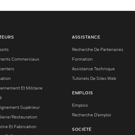
TEURS
ASSISTANCE
ports
Recherche De Partenaires
ments Commerciaux
Formation
centers
Assistance Technique
ation
Tutoriels De Sites Web
ernement Et Militaire
EMPLOIS
é
Emplois
ignement Supérieur
Recherche D'emploi
llerie/Restauration
trie Et Fabrication
SOCIÉTÉ