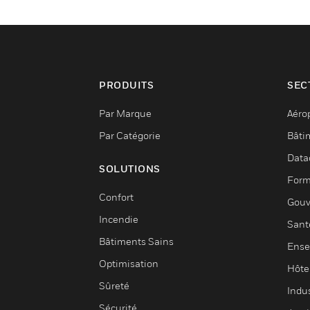
PRODUITS
SEC
Par Marque
Aéro
Par Catégorie
Bâti
Data
SOLUTIONS
Form
Confort
Gouv
Incendie
Sant
Bâtiments Sains
Ense
Optimisation
Hôte
Sûreté
Indus
Sécurité