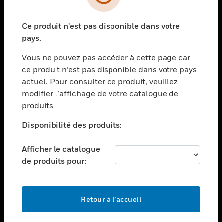
toggle view
SECTEURS
Ce produit n'est pas disponible dans votre
toggle view
ASSISTANCE
pays.
toggle view
Vous ne pouvez pas accéder à cette page car
EMPLOIS
ce produit n’est pas disponible dans votre pays
toggle view
actuel. Pour consulter ce produit, veuillez
SOCIÉTÉ
modifier l’affichage de votre catalogue de
produits
toggle view
NOUS CONTACTER
Disponibilité des produits:
toggle view
MENTIONS LÉGALES
Afficher le catalogue
toggle view
de produits pour:
SUIVEZ-NOUS
Retour à l’accueil