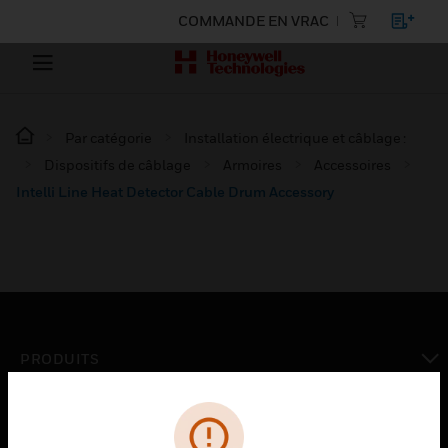
COMMANDE EN VRAC
Par catégorie
Installation électrique et câblage :
Dispositifs de câblage
Armoires
Accessoires
Intelli Line Heat Detector Cable Drum Accessory
PRODUITS
toggle view
SOLUTIONS