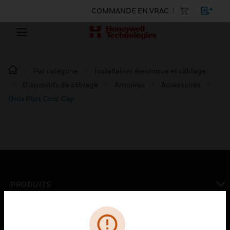
COMMANDE EN VRAC
Par catégorie
Installation électrique et câblage :
Dispositifs de câblage
Armoires
Accessoires
Onix Plus Cord Cap
PRODUITS
toggle view
SOLUTIONS