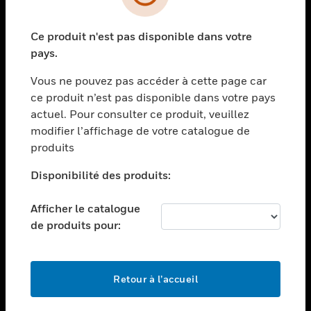
toggle view
SECTEURS
Ce produit n'est pas disponible dans votre
toggle view
ASSISTANCE
pays.
toggle view
Vous ne pouvez pas accéder à cette page car
EMPLOIS
ce produit n’est pas disponible dans votre pays
toggle view
actuel. Pour consulter ce produit, veuillez
SOCIÉTÉ
modifier l’affichage de votre catalogue de
produits
toggle view
NOUS CONTACTER
Disponibilité des produits:
toggle view
MENTIONS LÉGALES
Afficher le catalogue
toggle view
de produits pour:
SUIVEZ-NOUS
Retour à l’accueil