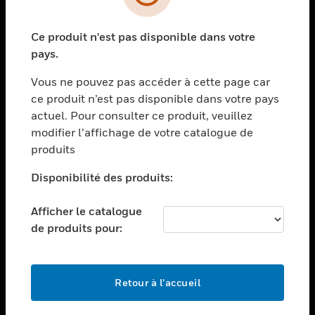
toggle view
SECTEURS
Ce produit n'est pas disponible dans votre
toggle view
ASSISTANCE
pays.
toggle view
Vous ne pouvez pas accéder à cette page car
EMPLOIS
ce produit n’est pas disponible dans votre pays
toggle view
actuel. Pour consulter ce produit, veuillez
SOCIÉTÉ
modifier l’affichage de votre catalogue de
produits
toggle view
NOUS CONTACTER
Disponibilité des produits:
toggle view
MENTIONS LÉGALES
Afficher le catalogue
toggle view
de produits pour:
SUIVEZ-NOUS
Retour à l’accueil