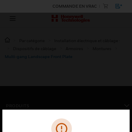
COMMANDE EN VRAC
Par catégorie
Installation électrique et câblage :
Dispositifs de câblage
Armoires
Montures
Multi-gang Landscape Front Plate
PRODUITS
toggle view
SOLUTIONS