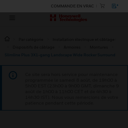
COMMANDE EN VRAC
Par catégorie
Installation électrique et câblage :
Dispositifs de câblage
Armoires
Montures
Slimline Plus 3X1-gang Landscape Wide Rocker Surround
Ce site sera hors service pour maintenance
programmée le samedi 8 août, de 19h00 à
5h00 EST (23h00 à 9h00 GMT, dimanche 9
août de 1h00 à 11h00 CET et de 4h30 à
14h30 IST). Nous vous remercions de votre
patience pendant cette période.