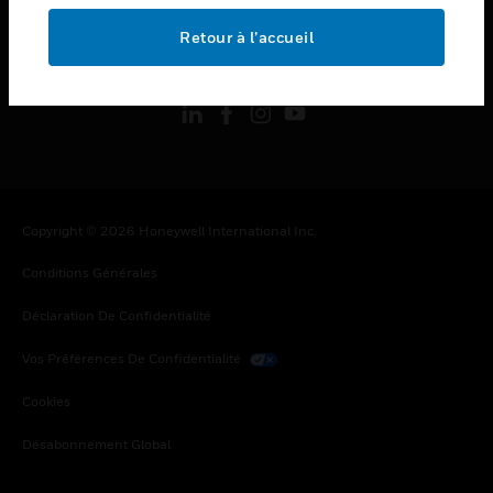
Retour à l’accueil
toggle view
SUIVEZ-NOUS
Copyright © 2026 Honeywell International Inc.
Conditions Générales
Déclaration De Confidentialité
Vos Préférences De Confidentialité
Cookies
Désabonnement Global