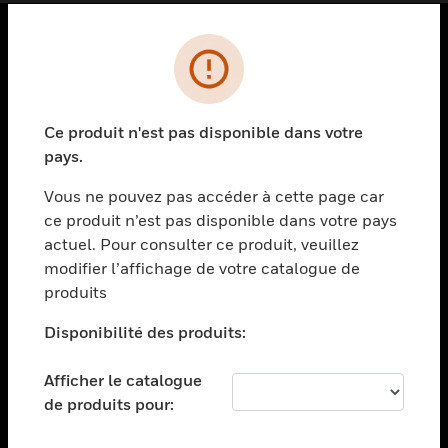
PRODUITS
toggle view
SOLUTIONS
Ce produit n'est pas disponible dans votre
pays.
toggle view
SECTEURS
Vous ne pouvez pas accéder à cette page car
toggle view
ce produit n’est pas disponible dans votre pays
ASSISTANCE
actuel. Pour consulter ce produit, veuillez
modifier l’affichage de votre catalogue de
toggle view
EMPLOIS
produits
toggle view
Disponibilité des produits:
SOCIÉTÉ
toggle view
Afficher le catalogue
NOUS CONTACTER
de produits pour:
toggle view
MENTIONS LÉGALES