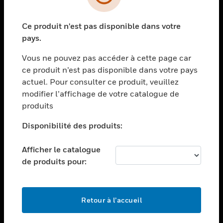
toggle view
SECTEURS
Ce produit n'est pas disponible dans votre
toggle view
ASSISTANCE
pays.
toggle view
Vous ne pouvez pas accéder à cette page car
EMPLOIS
ce produit n’est pas disponible dans votre pays
toggle view
actuel. Pour consulter ce produit, veuillez
SOCIÉTÉ
modifier l’affichage de votre catalogue de
produits
toggle view
NOUS CONTACTER
Disponibilité des produits:
toggle view
MENTIONS LÉGALES
Afficher le catalogue
toggle view
de produits pour:
SUIVEZ-NOUS
Retour à l’accueil