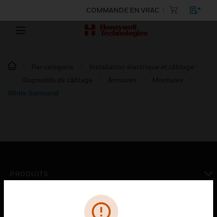
COMMANDE EN VRAC
Par catégorie
Installation électrique et câblage :
Dispositifs de câblage
Armoires
Montures
White Surround
PRODUITS
toggle view
SOLUTIONS