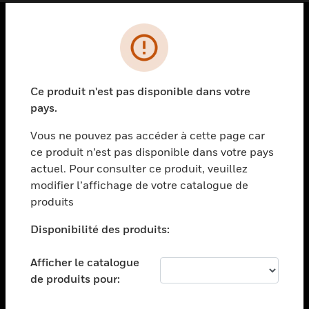
PRODUITS
toggle view
SOLUTIONS
Ce produit n'est pas disponible dans votre
pays.
toggle view
SECTEURS
Vous ne pouvez pas accéder à cette page car
toggle view
ce produit n’est pas disponible dans votre pays
ASSISTANCE
actuel. Pour consulter ce produit, veuillez
modifier l’affichage de votre catalogue de
toggle view
EMPLOIS
produits
toggle view
Disponibilité des produits:
SOCIÉTÉ
toggle view
Afficher le catalogue
NOUS CONTACTER
de produits pour:
toggle view
MENTIONS LÉGALES