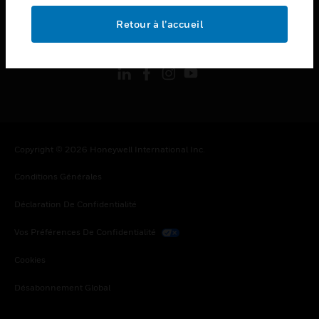
Retour à l’accueil
toggle view
SUIVEZ-NOUS
Copyright © 2026 Honeywell International Inc.
Conditions Générales
Déclaration De Confidentialité
Vos Préférences De Confidentialité
Cookies
Désabonnement Global