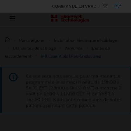
COMMANDE EN VRAC
Par catégorie
Installation électrique et câblage :
Dispositifs de câblage
Armoires
Boîtes de
raccordement
MK Essentials IP66 Enclosures
Ce site sera hors service pour maintenance
programmée le samedi 8 août, de 19h00 à
5h00 EST (23h00 à 9h00 GMT, dimanche 9
août de 1h00 à 11h00 CET et de 4h30 à
14h30 IST). Nous vous remercions de votre
patience pendant cette période.