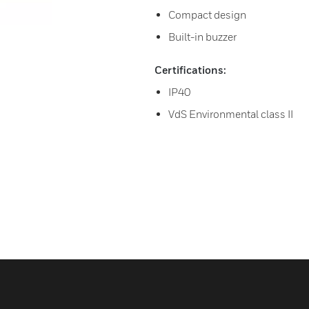
Compact design
Built-in buzzer
Certifications:
IP40
VdS Environmental class II