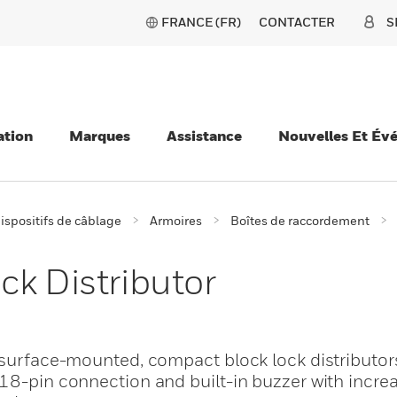
FRANCE (FR)
CONTACTER
S
ation
Marques
Assistance
Nouvelles Et Év
ispositifs de câblage
Armoires
Boîtes de raccordement
ck Distributor
e surface-mounted, compact block lock distributor
 18-pin connection and built-in buzzer with incr