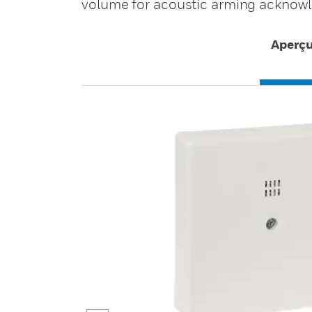
volume for acoustic arming acknow
Aperç