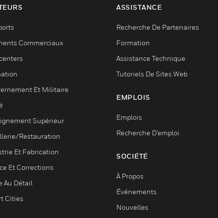
TEURS
ASSISTANCE
ports
Recherche De Partenaires
ments Commerciaux
Formation
centers
Assistance Technique
ation
Tutoriels De Sites Web
ernement Et Militaire
EMPLOIS
é
Emplois
ignement Supérieur
Recherche D'emploi
llerie/Restauration
trie Et Fabrication
SOCIÉTÉ
ce Et Corrections
À Propos
e Au Détail
Événements
t Cities
Nouvelles