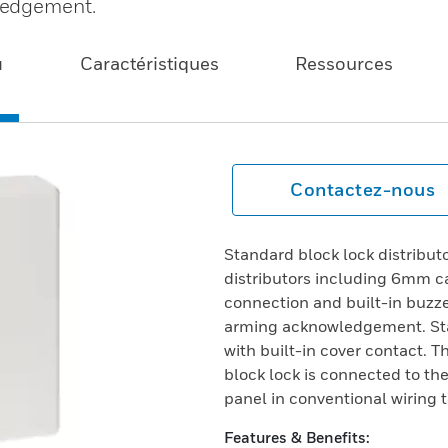
ledgement.
u
Caractéristiques
Ressources
Contactez-nous
Standard block lock distribu
distributors including 6mm ca
connection and built-in buzz
arming acknowledgement. Stan
with built-in cover contact. 
block lock is connected to the
panel in conventional wiring 
Features & Benefits: