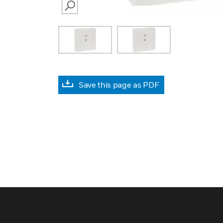
SEARCH
Save this page as PDF