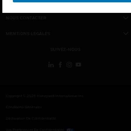
SOCIÉTÉ
toggle view
NOUS CONTACTER
toggle view
MENTIONS LÉGALES
toggle view
SUIVEZ-NOUS
Copyright © 2026 Honeywell International Inc.
Conditions Générales
Déclaration De Confidentialité
Vos Préférences De Confidentialité