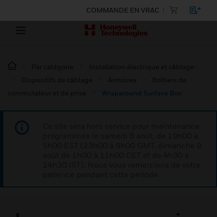
COMMANDE EN VRAC
Par catégorie
Installation électrique et câblage :
Dispositifs de câblage
Armoires
Boîtiers de
commutateur et de prise
Wraparound Surface Box
Ce site sera hors service pour maintenance
programmée le samedi 8 août, de 19h00 à
5h00 EST (23h00 à 9h00 GMT, dimanche 9
août de 1h00 à 11h00 CET et de 4h30 à
14h30 IST). Nous vous remercions de votre
patience pendant cette période.