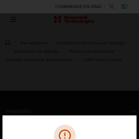
COMMANDE EN VRAC
Par catégorie
Installation électrique et câblage :
Dispositifs de câblage
Plaques de protection
Modules de plaque de protection
10AX Switch Cover
PRODUITS
toggle view
SOLUTIONS