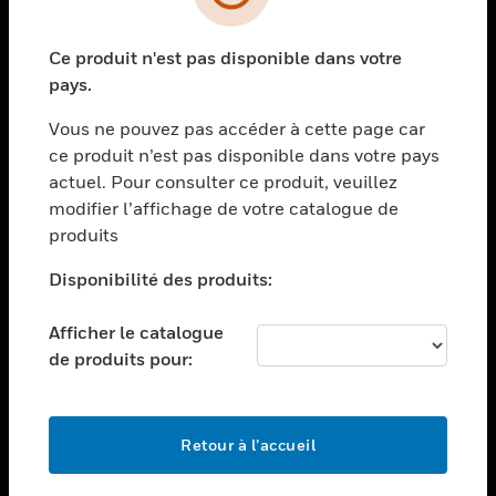
toggle view
SECTEURS
Ce produit n'est pas disponible dans votre
toggle view
ASSISTANCE
pays.
toggle view
Vous ne pouvez pas accéder à cette page car
EMPLOIS
ce produit n’est pas disponible dans votre pays
toggle view
actuel. Pour consulter ce produit, veuillez
SOCIÉTÉ
modifier l’affichage de votre catalogue de
produits
toggle view
NOUS CONTACTER
Disponibilité des produits:
toggle view
MENTIONS LÉGALES
Afficher le catalogue
toggle view
de produits pour:
SUIVEZ-NOUS
Retour à l’accueil