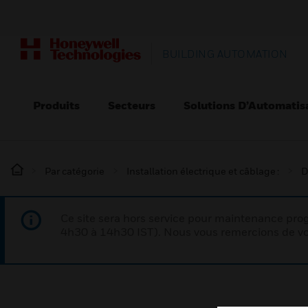
BUILDING AUTOMATION
Produits
Secteurs
Solutions D’Automatis
Par catégorie
Installation électrique et câblage :
D
Ce site sera hors service pour maintenance p
4h30 à 14h30 IST). Nous vous remercions de vo