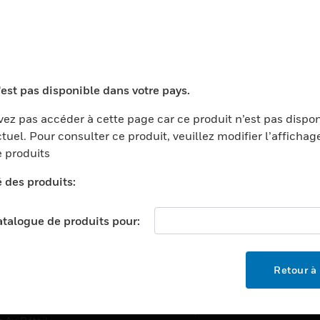
TEURS
ASSISTANCE
'est pas disponible dans votre pays.
ports
Recherche De Partenaires
ments Commerciaux
Formation
ez pas accéder à cette page car ce produit n’est pas dispo
tuel. Pour consulter ce produit, veuillez modifier l’affichag
centers
Assistance Technique
 produits
ation
Tutoriels De Sites Web
é des produits:
ernement Et Militaire
EMPLOIS
é
catalogue de produits pour:
Emplois
ignement Supérieur
Recherche D'emploi
llerie/Restauration
Retour à 
trie Et Fabrication
SOCIÉTÉ
ce Et Corrections
À Propos