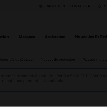
FRANCE (FR)
CONTACTER
S
ation
Marques
Assistance
Nouvelles Et Év
ispositifs de câblage
Plaques de protection
Plaques mural
rogrammée le samedi 8 août, de 19h00 à 5h00 EST (23h00 
tre patience pendant cette période.