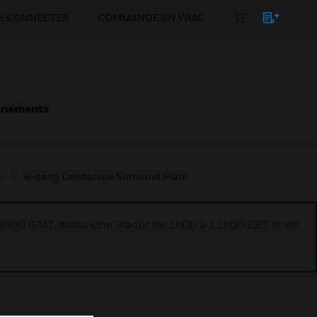
E CONNECTER
COMMANDE EN VRAC
énements
e
4-gang Landscape Surround Plate
à 9h00 GMT, dimanche 9 août de 1h00 à 11h00 CET et de