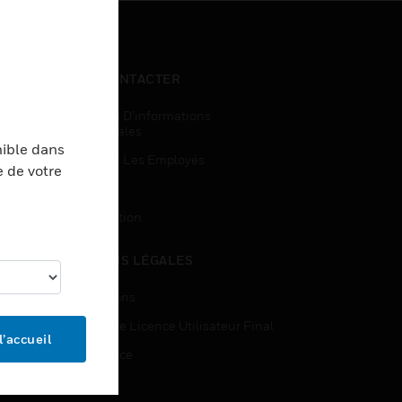
NOUS CONTACTER
Demandes D’informations
Commerciales
nible dans
Accès Pour Les Employés
e de votre
Inscription
Désinscription
MENTIONS LÉGALES
Certifications
Contrats De Licence Utilisateur Final
l’accueil
Open Source
Brevets