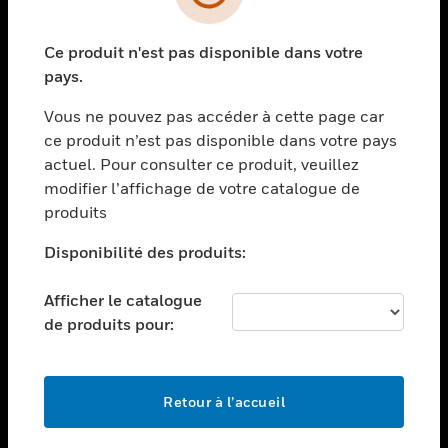
toggle view
SECTEURS
Ce produit n'est pas disponible dans votre
toggle view
ASSISTANCE
pays.
toggle view
Vous ne pouvez pas accéder à cette page car
EMPLOIS
ce produit n’est pas disponible dans votre pays
toggle view
actuel. Pour consulter ce produit, veuillez
SOCIÉTÉ
modifier l’affichage de votre catalogue de
produits
toggle view
NOUS CONTACTER
Disponibilité des produits:
toggle view
MENTIONS LÉGALES
Afficher le catalogue
toggle view
de produits pour:
SUIVEZ-NOUS
Retour à l’accueil