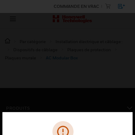
COMMANDE EN VRAC
Par catégorie
Installation électrique et câblage :
Dispositifs de câblage
Plaques de protection
Plaques murale
AC Modular Box
PRODUITS
toggle view
SOLUTIONS