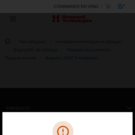
COMMANDE EN VRAC
Par catégorie
Installation électrique et câblage :
Dispositifs de câblage
Plaques de protection
Plaques murale
Aspect LJU6C Frontplates
PRODUITS
toggle view
SOLUTIONS