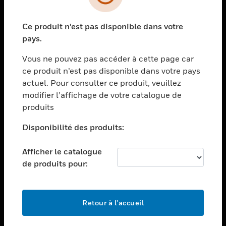
toggle view
SECTEURS
Ce produit n'est pas disponible dans votre
toggle view
ASSISTANCE
pays.
toggle view
Vous ne pouvez pas accéder à cette page car
EMPLOIS
ce produit n’est pas disponible dans votre pays
toggle view
actuel. Pour consulter ce produit, veuillez
SOCIÉTÉ
modifier l’affichage de votre catalogue de
produits
toggle view
NOUS CONTACTER
Disponibilité des produits:
toggle view
MENTIONS LÉGALES
Afficher le catalogue
toggle view
de produits pour:
SUIVEZ-NOUS
Retour à l’accueil